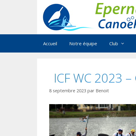
Aller
au
contenu
Accueil
Notre équipe
Club
ICF WC 2023 – C
8 septembre 2023
par
Benoit